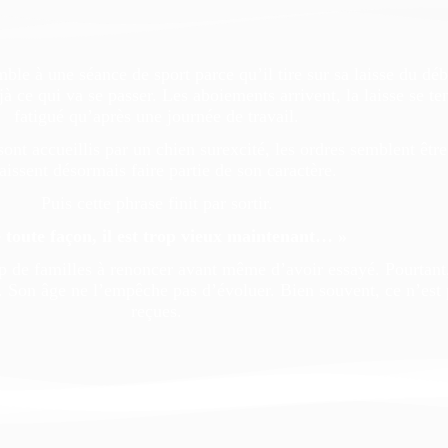
e à une séance de sport parce qu’il tire sur sa laisse du débu
à ce qui va se passer. Les aboiements arrivent, la laisse se te
fatigué qu’après une journée de travail.
sont accueillis par un chien surexcité, les ordres semblent êtr
aissent désormais faire partie de son caractère.
Puis cette phrase finit par sortir.
 toute façon, il est trop vieux maintenant… »
 de familles à renoncer avant même d’avoir essayé. Pourtant, l
. Son âge ne l’empêche pas d’évoluer. Bien souvent, ce n’est 
reçues.