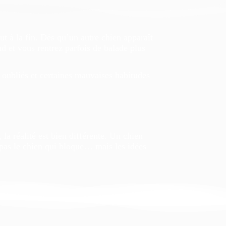
t à la fin. Dès qu’un autre chien apparaît
nd et vous rentrez parfois de balade plus
e oubliés et certaines mauvaises habitudes
a réalité est bien différente. Un chien
pas le chien qui bloque… mais les idées