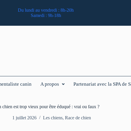
Du lundi au vendredi : 8h-20h
Samedi : 9h-18h
ntaliste canin
A propos
Partenariat avec la SPA de 
chien est trop vieux pour être éduqué : vrai ou faux ?
1 juillet 2026
Les chiens
,
Race de chien