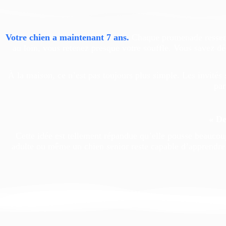
Votre chien a maintenant 7 ans.
Chaque promenade ressembl
au loin, vous retenez presque votre souffle. Vous savez déj
À la maison, ce n’est pas toujours plus simple. Les invités 
par
« De
Cette idée est tellement répandue qu’elle pousse beaucoup
adulte ou même un chien senior reste capable d’apprendre