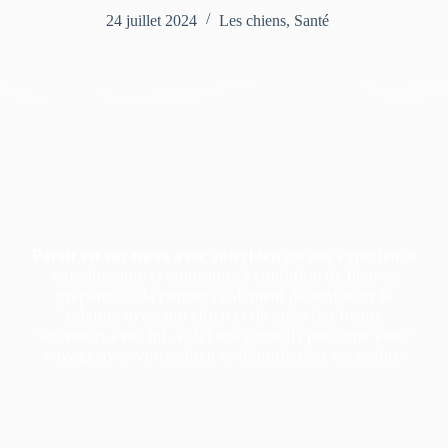
24 juillet 2024
Les chiens
,
Santé
Partir en vacances avec son chien
est une expérience
enrichissante et amusante, à condition de bien se
préparer. Cela permet également de renforcer la
relation avec son chien et de créer des beaux
souvenirs avec lui. Voici nos conseils pour que votre
voyage avec votre chien se déroule sans encombre.