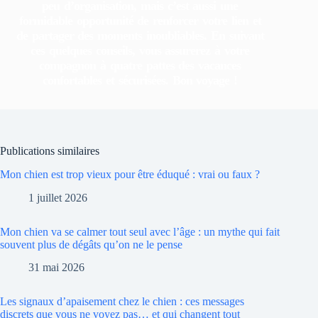
peu d’organisation, mais c’est aussi une
formidable opportunité de renforcer votre lien et
de partager des moments inoubliables. En suivant
ces quelques conseils, vous assurerez à votre
compagnon à quatre pattes des vacances
confortables et sécurisées. Bon voyage !
Publications similaires
Mon chien est trop vieux pour être éduqué : vrai ou faux ?
1 juillet 2026
Mon chien va se calmer tout seul avec l’âge : un mythe qui fait
souvent plus de dégâts qu’on ne le pense
31 mai 2026
Les signaux d’apaisement chez le chien : ces messages
discrets que vous ne voyez pas… et qui changent tout