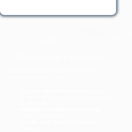
Précautions à prendre
Même si ces activités sont sûres et bénéfiques,
certaines précautions s’imposent :
Ne jamais utiliser d’aliments toxiques
pour
les chiens (attention au chocolat, raisin, oignon,
ail, avocat, etc.),
Introduire ces activités progressivement
,
surtout les premières fois,
Surveiller votre chien
lors des premières
utilisations,