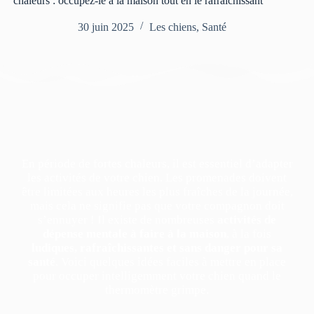
chaleurs : occupez-le à la maison tout en le rafraîchissant
30 juin 2025
Les chiens
,
Santé
En période de fortes chaleurs, il est essentiel d’adapter
les activités de votre chien. Les promenades doivent
être limitées aux heures les plus fraîches de la journée,
mais cela ne signifie pas que votre compagnon doit
s’ennuyer ! Il existe de nombreuses
activités de
dépense mentale à faire à la maison
, à la fois
ludiques, rafraîchissantes et sans danger pour sa
santé
. Voici quelques idées faciles à mettre en place
pour occuper intelligemment votre chien quand le
thermomètre grimpe.