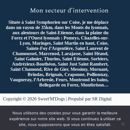
Mon secteur d’intervention
Située à Saint Symphorien sur Coise, je me déplace
dans un rayon de 35km, dans les Monts du lyonnais,
aux alentours de Saint-Etienne, dans la plaine du
Forez et l’Ouest lyonnais : Pomeys, Chazelles-sur-
Lyon, Maringes, Saint Martin en haut, Coise,
Sainte-Foy-l’Argentière, Saint Laurent de
Chamousset, Marcenod, Larajasse, Saint Héand,
Saint Galmier, Thurins, Saint Etienne, Sorbiers,
Andrézieux-Bouthéon, Saint Just Saint Rambert,
Saint Chamond, Rive de Gier, Messimy, Mornant,
Brindas, Brignais, Craponne, Pollionnay,
Vaugneray, l’Arbresle, Feurs, Montrond les bains,
Bellegarde en Forez, Montbrison…
Copyright © 2026 Sweet'M'Dogs | Propulsé par SR Digital
Mentions légales
et
Politique de Confidentialité
Nous utilisons des cookies pour vous garantir la meilleure
expérience sur notre site web. Si vous continuez à utiliser ce
Ce site ne fait pas partie du site Facebook ou de Facebook
site, nous supposerons que vous en êtes satisfait.
Inc. En outre, ce site n’est pas approuvé par Facebook en