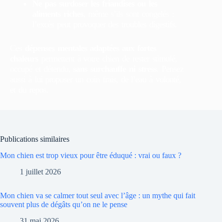
Ne pas surdoser les friandises ou les
aliments riches
, même s’ils sont congelés :
l’excès peut provoquer des troubles digestifs.
Ces
dépenses mentales adaptées aux fortes
chaleurs
permettent à votre chien de rester stimulé,
occupé et détendu,
sans surchauffe ni stress
. Pensez
aussi à lui proposer un coin frais, de l’eau à volonté,
et du repos.
Publications similaires
Mon chien est trop vieux pour être éduqué : vrai ou faux ?
1 juillet 2026
Mon chien va se calmer tout seul avec l’âge : un mythe qui fait
souvent plus de dégâts qu’on ne le pense
31 mai 2026