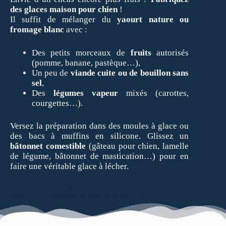
des glaces maison pour chien
!
Il suffit de mélanger du
yaourt nature ou
fromage blanc
avec :
Des petits morceaux de
fruits
autorisés
(pomme, banane, pastèque…),
Un peu de
viande cuite ou de bouillon sans
sel
,
Des
légumes vapeur
mixés (carottes,
courgettes…).
Versez la préparation dans des moules à glace ou
des bacs à muffins en silicone. Glissez un
bâtonnet comestible
(gâteau pour chien, lamelle
de légume, bâtonnet de mastication…) pour en
faire une véritable glace à lécher.
<a href= »http://www.assurance-mutuelle-
chien.fr »>Assurance-Mutuelle-chien.fr</a>