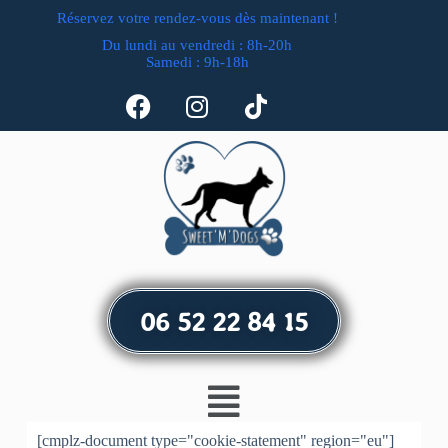
Réservez votre rendez-vous dès maintenant !
Du lundi au vendredi : 8h-20h
Samedi : 9h-18h
06 52 22 84 15
[cmplz-document type="cookie-statement" region="eu"]