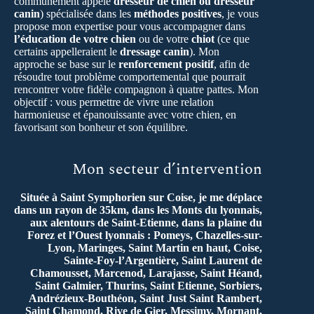
communément appelé
dresseur de chien ou dresseur
canin
) spécialisée dans les
méthodes positives
, je vous
propose mon expertise pour vous accompagner dans
l’éducation de votre chien
ou de votre
chiot
(ce que
certains appelleraient le
dressage canin
). Mon
approche se base sur le
renforcement positif
, afin de
résoudre tout problème comportemental que pourrait
rencontrer votre fidèle compagnon à quatre pattes. Mon
objectif : vous permettre de vivre une relation
harmonieuse et épanouissante avec votre chien, en
favorisant son bonheur et son équilibre.
Mon secteur d’intervention
Située à Saint Symphorien sur Coise, je me déplace
dans un rayon de 35km, dans les Monts du lyonnais,
aux alentours de Saint-Etienne, dans la plaine du
Forez et l’Ouest lyonnais : Pomeys, Chazelles-sur-
Lyon, Maringes, Saint Martin en haut, Coise,
Sainte-Foy-l’Argentière, Saint Laurent de
Chamousset, Marcenod, Larajasse, Saint Héand,
Saint Galmier, Thurins, Saint Etienne, Sorbiers,
Andrézieux-Bouthéon, Saint Just Saint Rambert,
Saint Chamond, Rive de Gier, Messimy, Mornant,