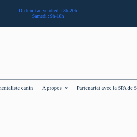
Du lundi au vendredi : 8h-20h
Samedi : 9h-18h
ntaliste canin
A propos
Partenariat avec la SPA de 