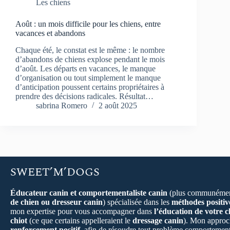
Les chiens
Août : un mois difficile pour les chiens, entre
vacances et abandons
Chaque été, le constat est le même : le nombre
d’abandons de chiens explose pendant le mois
d’août. Les départs en vacances, le manque
d’organisation ou tout simplement le manque
d’anticipation poussent certains propriétaires à
prendre des décisions radicales. Résultat…
sabrina Romero
2 août 2025
SWEET’M’DOGS
Éducateur canin et comportementaliste canin
(plus communémen
de chien ou dresseur canin
) spécialisée dans les
méthodes positiv
mon expertise pour vous accompagner dans
l’éducation de votre c
chiot
(ce que certains appelleraient le
dressage canin
). Mon approch
renforcement positif
, afin de résoudre tout problème comportement