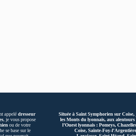
t appelé
dresseur
Située à Saint Symphorien sur Coise,
es
, je vous propose
les Monts du lyonnais, aux alentours 
hien
ou de votre
l’Ouest lyonnais : Pomeys, Chazelle
e se base sur le
Coise, Sainte-Foy-l’Argentiè
al que pourrait
Larajasse, Saint Héand, Sain