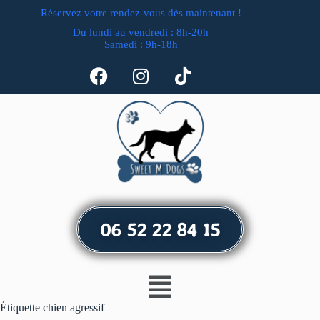
Réservez votre rendez-vous dès maintenant !
Du lundi au vendredi : 8h-20h
Samedi : 9h-18h
06 52 22 84 15
Étiquette
chien agressif