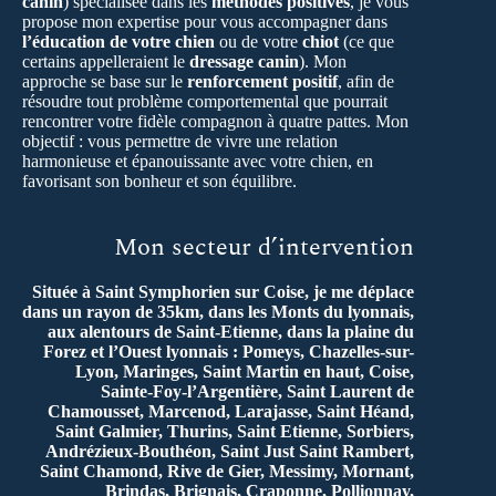
canin
) spécialisée dans les
méthodes positives
, je vous
propose mon expertise pour vous accompagner dans
l’éducation de votre chien
ou de votre
chiot
(ce que
certains appelleraient le
dressage canin
). Mon
approche se base sur le
renforcement positif
, afin de
résoudre tout problème comportemental que pourrait
rencontrer votre fidèle compagnon à quatre pattes. Mon
objectif : vous permettre de vivre une relation
harmonieuse et épanouissante avec votre chien, en
favorisant son bonheur et son équilibre.
Mon secteur d’intervention
Située à Saint Symphorien sur Coise, je me déplace
dans un rayon de 35km, dans les Monts du lyonnais,
aux alentours de Saint-Etienne, dans la plaine du
Forez et l’Ouest lyonnais : Pomeys, Chazelles-sur-
Lyon, Maringes, Saint Martin en haut, Coise,
Sainte-Foy-l’Argentière, Saint Laurent de
Chamousset, Marcenod, Larajasse, Saint Héand,
Saint Galmier, Thurins, Saint Etienne, Sorbiers,
Andrézieux-Bouthéon, Saint Just Saint Rambert,
Saint Chamond, Rive de Gier, Messimy, Mornant,
Brindas, Brignais, Craponne, Pollionnay,