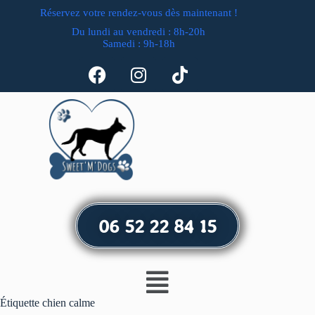
Réservez votre rendez-vous dès maintenant !
Du lundi au vendredi : 8h-20h
Samedi : 9h-18h
06 52 22 84 15
Étiquette
chien calme