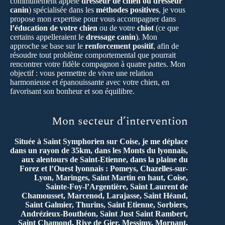
communément appelé
dresseur de chien ou dresseur
canin
) spécialisée dans les
méthodes positives
, je vous
propose mon expertise pour vous accompagner dans
l’éducation de votre chien
ou de votre
chiot
(ce que
certains appelleraient le
dressage canin
). Mon
approche se base sur le
renforcement positif
, afin de
résoudre tout problème comportemental que pourrait
rencontrer votre fidèle compagnon à quatre pattes. Mon
objectif : vous permettre de vivre une relation
harmonieuse et épanouissante avec votre chien, en
favorisant son bonheur et son équilibre.
Mon secteur d’intervention
Située à Saint Symphorien sur Coise, je me déplace
dans un rayon de 35km, dans les Monts du lyonnais,
aux alentours de Saint-Etienne, dans la plaine du
Forez et l’Ouest lyonnais : Pomeys, Chazelles-sur-
Lyon, Maringes, Saint Martin en haut, Coise,
Sainte-Foy-l’Argentière, Saint Laurent de
Chamousset, Marcenod, Larajasse, Saint Héand,
Saint Galmier, Thurins, Saint Etienne, Sorbiers,
Andrézieux-Bouthéon, Saint Just Saint Rambert,
Saint Chamond, Rive de Gier, Messimy, Mornant,