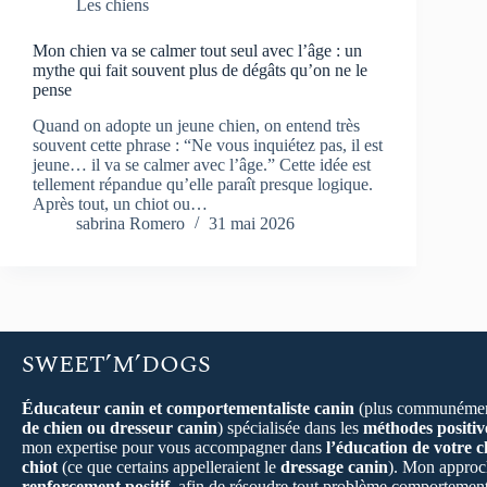
Les chiens
Mon chien va se calmer tout seul avec l’âge : un
mythe qui fait souvent plus de dégâts qu’on ne le
pense
Quand on adopte un jeune chien, on entend très
souvent cette phrase : “Ne vous inquiétez pas, il est
jeune… il va se calmer avec l’âge.” Cette idée est
tellement répandue qu’elle paraît presque logique.
Après tout, un chiot ou…
sabrina Romero
31 mai 2026
SWEET’M’DOGS
Éducateur canin et comportementaliste canin
(plus communémen
de chien ou dresseur canin
) spécialisée dans les
méthodes positiv
mon expertise pour vous accompagner dans
l’éducation de votre c
chiot
(ce que certains appelleraient le
dressage canin
). Mon approch
renforcement positif
, afin de résoudre tout problème comportement