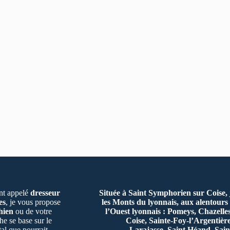
t appelé
dresseur
Située à Saint Symphorien sur Coise,
es
, je vous propose
les Monts du lyonnais, aux alentours 
hien
ou de votre
l’Ouest lyonnais : Pomeys, Chazelle
e se base sur le
Coise, Sainte-Foy-l’Argentiè
al que pourrait
Larajasse, Saint Héand, Sain