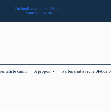
Du lundi au vendredi : 8h-20h
Samedi : 9h-18h
ntaliste canin
A propos
Partenariat avec la SPA de 