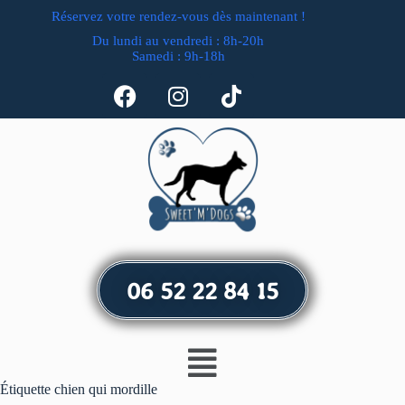
Réservez votre rendez-vous dès maintenant !
Du lundi au vendredi : 8h-20h
Samedi : 9h-18h
06 52 22 84 15
Étiquette
chien qui mordille