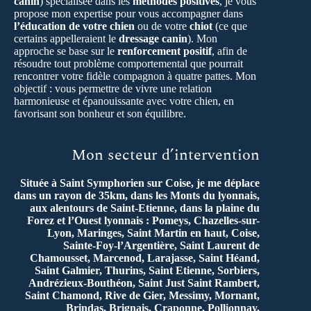
canin
) spécialisée dans les
méthodes positives
, je vous
propose mon expertise pour vous accompagner dans
l’éducation de votre chien
ou de votre
chiot
(ce que
certains appelleraient le
dressage canin
). Mon
approche se base sur le
renforcement positif
, afin de
résoudre tout problème comportemental que pourrait
rencontrer votre fidèle compagnon à quatre pattes. Mon
objectif : vous permettre de vivre une relation
harmonieuse et épanouissante avec votre chien, en
favorisant son bonheur et son équilibre.
Mon secteur d’intervention
Située à Saint Symphorien sur Coise, je me déplace
dans un rayon de 35km, dans les Monts du lyonnais,
aux alentours de Saint-Etienne, dans la plaine du
Forez et l’Ouest lyonnais : Pomeys, Chazelles-sur-
Lyon, Maringes, Saint Martin en haut, Coise,
Sainte-Foy-l’Argentière, Saint Laurent de
Chamousset, Marcenod, Larajasse, Saint Héand,
Saint Galmier, Thurins, Saint Etienne, Sorbiers,
Andrézieux-Bouthéon, Saint Just Saint Rambert,
Saint Chamond, Rive de Gier, Messimy, Mornant,
Brindas, Brignais, Craponne, Pollionnay,