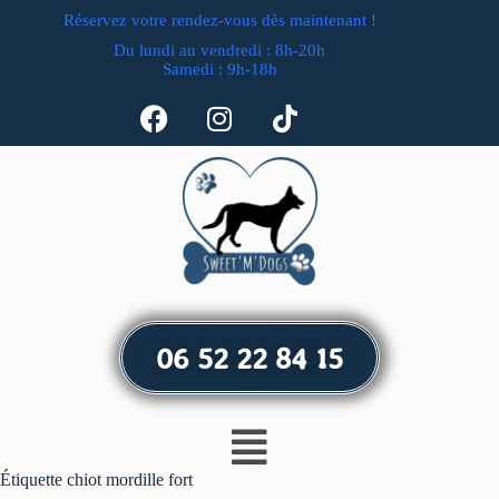
Réservez votre rendez-vous dès maintenant !
Du lundi au vendredi : 8h-20h
Samedi : 9h-18h
06 52 22 84 15
Étiquette
chiot mordille fort