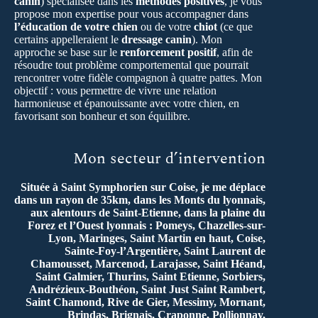
canin
) spécialisée dans les
méthodes positives
, je vous
propose mon expertise pour vous accompagner dans
l’éducation de votre chien
ou de votre
chiot
(ce que
certains appelleraient le
dressage canin
). Mon
approche se base sur le
renforcement positif
, afin de
résoudre tout problème comportemental que pourrait
rencontrer votre fidèle compagnon à quatre pattes. Mon
objectif : vous permettre de vivre une relation
harmonieuse et épanouissante avec votre chien, en
favorisant son bonheur et son équilibre.
Mon secteur d’intervention
Située à Saint Symphorien sur Coise, je me déplace
dans un rayon de 35km, dans les Monts du lyonnais,
aux alentours de Saint-Etienne, dans la plaine du
Forez et l’Ouest lyonnais : Pomeys, Chazelles-sur-
Lyon, Maringes, Saint Martin en haut, Coise,
Sainte-Foy-l’Argentière, Saint Laurent de
Chamousset, Marcenod, Larajasse, Saint Héand,
Saint Galmier, Thurins, Saint Etienne, Sorbiers,
Andrézieux-Bouthéon, Saint Just Saint Rambert,
Saint Chamond, Rive de Gier, Messimy, Mornant,
Brindas, Brignais, Craponne, Pollionnay,