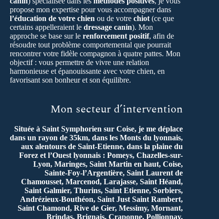
canin
) spécialisée dans les
méthodes positives
, je vous
propose mon expertise pour vous accompagner dans
l’éducation de votre chien
ou de votre
chiot
(ce que
certains appelleraient le
dressage canin
). Mon
approche se base sur le
renforcement positif
, afin de
résoudre tout problème comportemental que pourrait
rencontrer votre fidèle compagnon à quatre pattes. Mon
objectif : vous permettre de vivre une relation
harmonieuse et épanouissante avec votre chien, en
favorisant son bonheur et son équilibre.
Mon secteur d’intervention
Située à Saint Symphorien sur Coise, je me déplace
dans un rayon de 35km, dans les Monts du lyonnais,
aux alentours de Saint-Etienne, dans la plaine du
Forez et l’Ouest lyonnais : Pomeys, Chazelles-sur-
Lyon, Maringes, Saint Martin en haut, Coise,
Sainte-Foy-l’Argentière, Saint Laurent de
Chamousset, Marcenod, Larajasse, Saint Héand,
Saint Galmier, Thurins, Saint Etienne, Sorbiers,
Andrézieux-Bouthéon, Saint Just Saint Rambert,
Saint Chamond, Rive de Gier, Messimy, Mornant,
Brindas, Brignais, Craponne, Pollionnay,