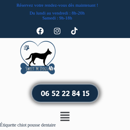
Réservez votre rendez-vous dès maintenant !
Du lundi au vendredi : 8h-20h
Samedi : 9h-18h
06 52 22 84 15
Étiquette
chiot pousse dentaire