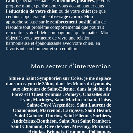
canin
) spécialisée dans les
méthodes positives
, je vous
propose mon expertise pour vous accompagner dans
l’éducation de votre chien
ou de votre
chiot
(ce que
certains appelleraient le
dressage canin
). Mon
approche se base sur le
renforcement positif
, afin de
résoudre tout problème comportemental que pourrait
rencontrer votre fidèle compagnon à quatre pattes. Mon
objectif : vous permettre de vivre une relation
harmonieuse et épanouissante avec votre chien, en
favorisant son bonheur et son équilibre.
Mon secteur d’intervention
Située à Saint Symphorien sur Coise, je me déplace
dans un rayon de 35km, dans les Monts du lyonnais,
aux alentours de Saint-Etienne, dans la plaine du
Forez et l’Ouest lyonnais : Pomeys, Chazelles-sur-
Lyon, Maringes, Saint Martin en haut, Coise,
Sainte-Foy-l’Argentière, Saint Laurent de
Chamousset, Marcenod, Larajasse, Saint Héand,
Saint Galmier, Thurins, Saint Etienne, Sorbiers,
Andrézieux-Bouthéon, Saint Just Saint Rambert,
Saint Chamond, Rive de Gier, Messimy, Mornant,
Brindas, Brignais, Craponne, Pollionnay,