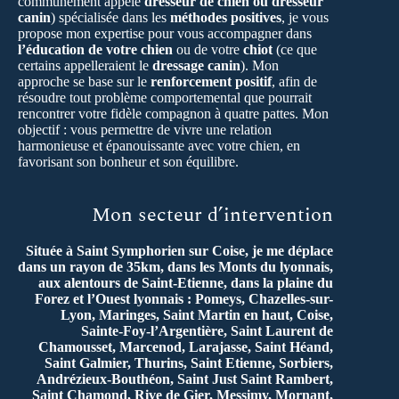
communément appelé
dresseur de chien ou dresseur
canin
) spécialisée dans les
méthodes positives
, je vous
propose mon expertise pour vous accompagner dans
l’éducation de votre chien
ou de votre
chiot
(ce que
certains appelleraient le
dressage canin
). Mon
approche se base sur le
renforcement positif
, afin de
résoudre tout problème comportemental que pourrait
rencontrer votre fidèle compagnon à quatre pattes. Mon
objectif : vous permettre de vivre une relation
harmonieuse et épanouissante avec votre chien, en
favorisant son bonheur et son équilibre.
Mon secteur d’intervention
Située à Saint Symphorien sur Coise, je me déplace
dans un rayon de 35km, dans les Monts du lyonnais,
aux alentours de Saint-Etienne, dans la plaine du
Forez et l’Ouest lyonnais : Pomeys, Chazelles-sur-
Lyon, Maringes, Saint Martin en haut, Coise,
Sainte-Foy-l’Argentière, Saint Laurent de
Chamousset, Marcenod, Larajasse, Saint Héand,
Saint Galmier, Thurins, Saint Etienne, Sorbiers,
Andrézieux-Bouthéon, Saint Just Saint Rambert,
Saint Chamond, Rive de Gier, Messimy, Mornant,