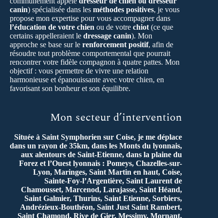
communément appelé
dresseur de chien ou dresseur
canin
) spécialisée dans les
méthodes positives
, je vous
propose mon expertise pour vous accompagner dans
l’éducation de votre chien
ou de votre
chiot
(ce que
certains appelleraient le
dressage canin
). Mon
approche se base sur le
renforcement positif
, afin de
résoudre tout problème comportemental que pourrait
rencontrer votre fidèle compagnon à quatre pattes. Mon
objectif : vous permettre de vivre une relation
harmonieuse et épanouissante avec votre chien, en
favorisant son bonheur et son équilibre.
Mon secteur d’intervention
Située à Saint Symphorien sur Coise, je me déplace
dans un rayon de 35km, dans les Monts du lyonnais,
aux alentours de Saint-Etienne, dans la plaine du
Forez et l’Ouest lyonnais : Pomeys, Chazelles-sur-
Lyon, Maringes, Saint Martin en haut, Coise,
Sainte-Foy-l’Argentière, Saint Laurent de
Chamousset, Marcenod, Larajasse, Saint Héand,
Saint Galmier, Thurins, Saint Etienne, Sorbiers,
Andrézieux-Bouthéon, Saint Just Saint Rambert,
Saint Chamond, Rive de Gier, Messimy, Mornant,