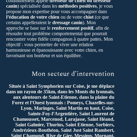
communément appelé
dresseur de chien ou dresseur
canin
) spécialisée dans les
méthodes positives
, je vous
propose mon expertise pour vous accompagner dans
l’éducation de votre chien
ou de votre
chiot
(ce que
certains appelleraient le
dressage canin
). Mon
approche se base sur le
renforcement positif
, afin de
résoudre tout problème comportemental que pourrait
rencontrer votre fidèle compagnon à quatre pattes. Mon
objectif : vous permettre de vivre une relation
harmonieuse et épanouissante avec votre chien, en
favorisant son bonheur et son équilibre.
Mon secteur d’intervention
Située à Saint Symphorien sur Coise, je me déplace
dans un rayon de 35km, dans les Monts du lyonnais,
aux alentours de Saint-Etienne, dans la plaine du
Forez et l’Ouest lyonnais : Pomeys, Chazelles-sur-
Lyon, Maringes, Saint Martin en haut, Coise,
Sainte-Foy-l’Argentière, Saint Laurent de
Chamousset, Marcenod, Larajasse, Saint Héand,
Saint Galmier, Thurins, Saint Etienne, Sorbiers,
Andrézieux-Bouthéon, Saint Just Saint Rambert,
Saint Chamond, Rive de Gier, Messimy, Mornant,