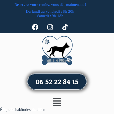
Réservez votre rendez-vous dès maintenant !
Du lundi au vendredi : 8h-20h
Samedi : 9h-18h
06 52 22 84 15
Étiquette
habitudes du chien