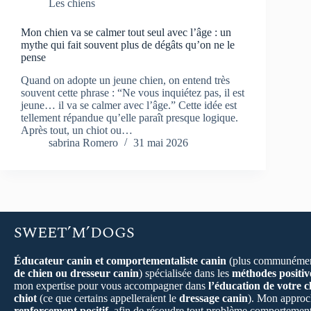
Les chiens
Mon chien va se calmer tout seul avec l’âge : un
mythe qui fait souvent plus de dégâts qu’on ne le
pense
Quand on adopte un jeune chien, on entend très
souvent cette phrase : “Ne vous inquiétez pas, il est
jeune… il va se calmer avec l’âge.” Cette idée est
tellement répandue qu’elle paraît presque logique.
Après tout, un chiot ou…
sabrina Romero
31 mai 2026
SWEET’M’DOGS
Éducateur canin et comportementaliste canin
(plus communémen
de chien ou dresseur canin
) spécialisée dans les
méthodes positiv
mon expertise pour vous accompagner dans
l’éducation de votre c
chiot
(ce que certains appelleraient le
dressage canin
). Mon approch
renforcement positif
, afin de résoudre tout problème comportement