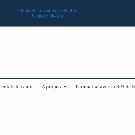
Du lundi au vendredi : 8h-20h
Samedi : 9h-18h
ntaliste canin
A propos
Partenariat avec la SPA de 