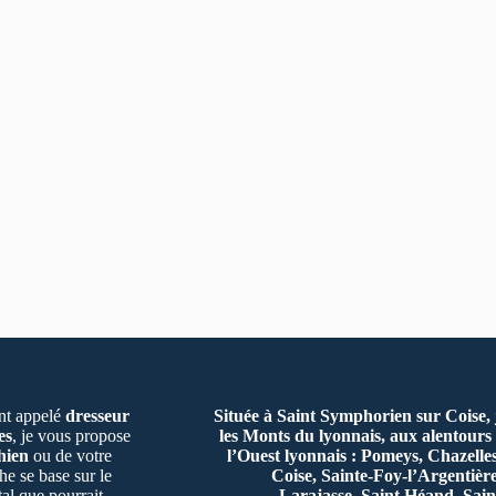
t appelé
dresseur
Située à Saint Symphorien sur Coise,
es
, je vous propose
les Monts du lyonnais, aux alentours 
hien
ou de votre
l’Ouest lyonnais : Pomeys, Chazelle
e se base sur le
Coise, Sainte-Foy-l’Argentiè
al que pourrait
Larajasse, Saint Héand, Sain