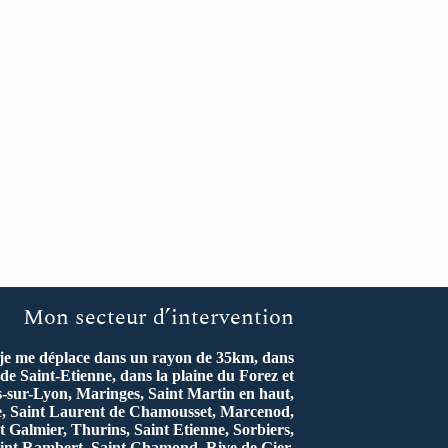
Mon secteur d’intervention
 je me déplace dans un rayon de 35km, dans
de Saint-Etienne, dans la plaine du Forez et
s-sur-Lyon, Maringes, Saint Martin en haut,
re, Saint Laurent de Chamousset, Marcenod,
t Galmier, Thurins, Saint Etienne, Sorbiers,
int Rambert, Saint Chamond, Rive de Gier,