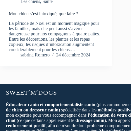
Les chiens
,
Santé
Mon chien s’est intoxiqué, que faire ?
La période de Noël est un moment magique pour
les familles, mais elle peut aussi s’avérer
dangereuse pour nos compagnons à quatre pattes.
Entre les décorations, les plantes et les repas
copieux, les risques d’intoxication augmentent
considérablement pour les chiens.…
sabrina Romero
24 décembre 2024
SWEET’M’DOGS
Éducateur canin et comportementaliste canin
(plus communémen
de chien ou dresseur canin
) spécialisée dans les
méthodes positiv
mon expertise pour vous accompagner dans
l’éducation de votre c
chiot
(ce que certains appelleraient le
dressage canin
). Mon approch
renforcement positif
, afin de résoudre tout problème comportement
rencontrer votre fidèle compagnon à quatre pattes. Mon objectif : vo