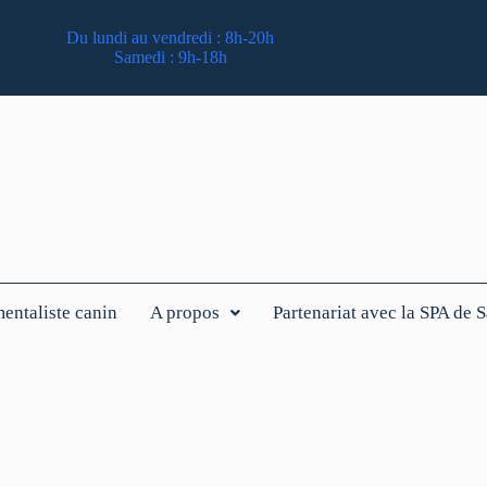
Du lundi au vendredi : 8h-20h
Samedi : 9h-18h
ntaliste canin
A propos
Partenariat avec la SPA de 