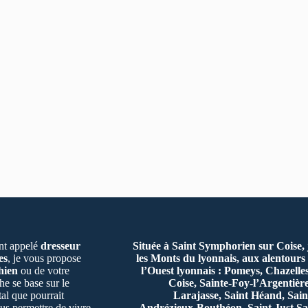
t appelé
dresseur
Située à Saint Symphorien sur Coise,
es
, je vous propose
les Monts du lyonnais, aux alentours 
hien
ou de votre
l’Ouest lyonnais : Pomeys, Chazelle
e se base sur le
Coise, Sainte-Foy-l’Argentiè
al que pourrait
Larajasse, Saint Héand, Sain
us permettre de vivre
Andrézieux-Bouthéon, Saint Just Sa