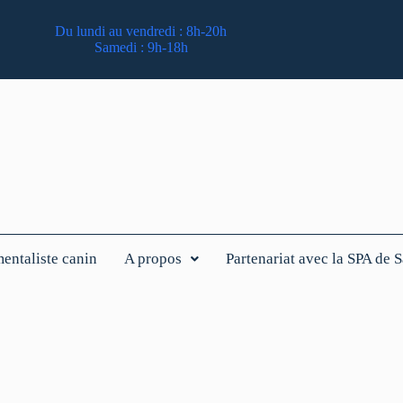
Du lundi au vendredi : 8h-20h
Samedi : 9h-18h
ntaliste canin
A propos
Partenariat avec la SPA de 