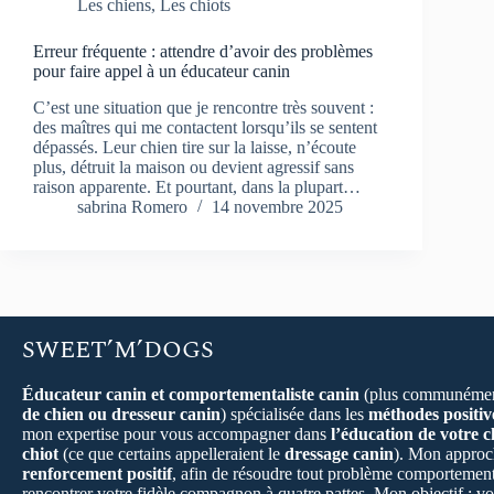
Les chiens
,
Les chiots
Erreur fréquente : attendre d’avoir des problèmes
pour faire appel à un éducateur canin
C’est une situation que je rencontre très souvent :
des maîtres qui me contactent lorsqu’ils se sentent
dépassés. Leur chien tire sur la laisse, n’écoute
plus, détruit la maison ou devient agressif sans
raison apparente. Et pourtant, dans la plupart…
sabrina Romero
14 novembre 2025
SWEET’M’DOGS
Éducateur canin et comportementaliste canin
(plus communémen
de chien ou dresseur canin
) spécialisée dans les
méthodes positiv
mon expertise pour vous accompagner dans
l’éducation de votre c
chiot
(ce que certains appelleraient le
dressage canin
). Mon approch
renforcement positif
, afin de résoudre tout problème comportement
rencontrer votre fidèle compagnon à quatre pattes. Mon objectif : vo