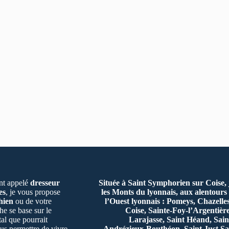
t appelé
dresseur
Située à Saint Symphorien sur Coise,
es
, je vous propose
les Monts du lyonnais, aux alentours 
hien
ou de votre
l’Ouest lyonnais : Pomeys, Chazelle
e se base sur le
Coise, Sainte-Foy-l’Argentiè
al que pourrait
Larajasse, Saint Héand, Sain
us permettre de vivre
Andrézieux-Bouthéon, Saint Just Sa