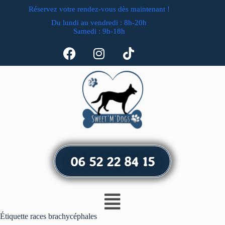
Réservez votre rendez-vous dès maintenant !
Du lundi au vendredi : 8h-20h
Samedi : 9h-18h
06 52 22 84 15
Étiquette
races brachycéphales