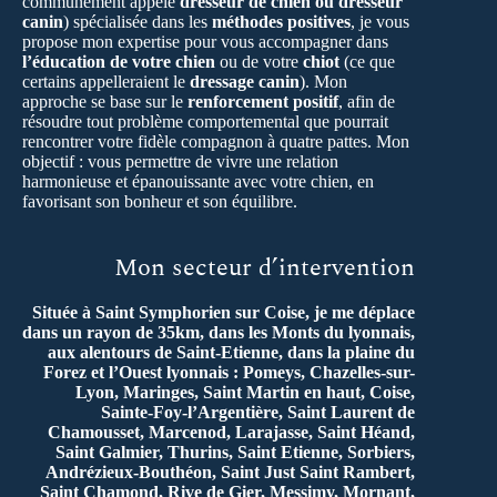
communément appelé
dresseur de chien ou dresseur
canin
) spécialisée dans les
méthodes positives
, je vous
propose mon expertise pour vous accompagner dans
l’éducation de votre chien
ou de votre
chiot
(ce que
certains appelleraient le
dressage canin
). Mon
approche se base sur le
renforcement positif
, afin de
résoudre tout problème comportemental que pourrait
rencontrer votre fidèle compagnon à quatre pattes. Mon
objectif : vous permettre de vivre une relation
harmonieuse et épanouissante avec votre chien, en
favorisant son bonheur et son équilibre.
Mon secteur d’intervention
Située à Saint Symphorien sur Coise, je me déplace
dans un rayon de 35km, dans les Monts du lyonnais,
aux alentours de Saint-Etienne, dans la plaine du
Forez et l’Ouest lyonnais : Pomeys, Chazelles-sur-
Lyon, Maringes, Saint Martin en haut, Coise,
Sainte-Foy-l’Argentière, Saint Laurent de
Chamousset, Marcenod, Larajasse, Saint Héand,
Saint Galmier, Thurins, Saint Etienne, Sorbiers,
Andrézieux-Bouthéon, Saint Just Saint Rambert,
Saint Chamond, Rive de Gier, Messimy, Mornant,