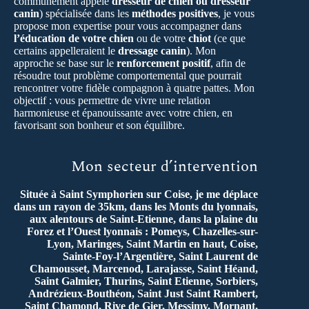
communément appelé
dresseur de chien ou dresseur
canin
) spécialisée dans les
méthodes positives
, je vous
propose mon expertise pour vous accompagner dans
l’éducation de votre chien
ou de votre
chiot
(ce que
certains appelleraient le
dressage canin
). Mon
approche se base sur le
renforcement positif
, afin de
résoudre tout problème comportemental que pourrait
rencontrer votre fidèle compagnon à quatre pattes. Mon
objectif : vous permettre de vivre une relation
harmonieuse et épanouissante avec votre chien, en
favorisant son bonheur et son équilibre.
Mon secteur d’intervention
Située à Saint Symphorien sur Coise, je me déplace
dans un rayon de 35km, dans les Monts du lyonnais,
aux alentours de Saint-Etienne, dans la plaine du
Forez et l’Ouest lyonnais : Pomeys, Chazelles-sur-
Lyon, Maringes, Saint Martin en haut, Coise,
Sainte-Foy-l’Argentière, Saint Laurent de
Chamousset, Marcenod, Larajasse, Saint Héand,
Saint Galmier, Thurins, Saint Etienne, Sorbiers,
Andrézieux-Bouthéon, Saint Just Saint Rambert,
Saint Chamond, Rive de Gier, Messimy, Mornant,