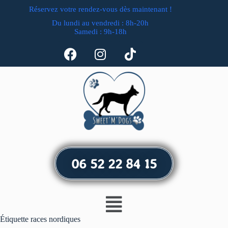
Réservez votre rendez-vous dès maintenant !
Du lundi au vendredi : 8h-20h
Samedi : 9h-18h
06 52 22 84 15
Étiquette
races nordiques