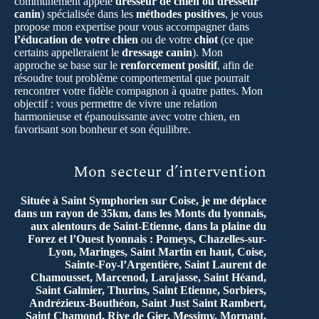
communément appelé
dresseur de chien ou dresseur
canin
) spécialisée dans les
méthodes positives
, je vous
propose mon expertise pour vous accompagner dans
l’éducation de votre chien
ou de votre
chiot
(ce que
certains appelleraient le
dressage canin
). Mon
approche se base sur le
renforcement positif
, afin de
résoudre tout problème comportemental que pourrait
rencontrer votre fidèle compagnon à quatre pattes. Mon
objectif : vous permettre de vivre une relation
harmonieuse et épanouissante avec votre chien, en
favorisant son bonheur et son équilibre.
Mon secteur d’intervention
Située à Saint Symphorien sur Coise, je me déplace
dans un rayon de 35km, dans les Monts du lyonnais,
aux alentours de Saint-Etienne, dans la plaine du
Forez et l’Ouest lyonnais : Pomeys, Chazelles-sur-
Lyon, Maringes, Saint Martin en haut, Coise,
Sainte-Foy-l’Argentière, Saint Laurent de
Chamousset, Marcenod, Larajasse, Saint Héand,
Saint Galmier, Thurins, Saint Etienne, Sorbiers,
Andrézieux-Bouthéon, Saint Just Saint Rambert,
Saint Chamond, Rive de Gier, Messimy, Mornant,