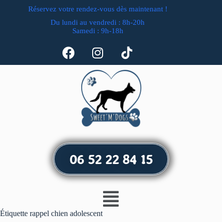
Réservez votre rendez-vous dès maintenant !
Du lundi au vendredi : 8h-20h
Samedi : 9h-18h
06 52 22 84 15
Étiquette
rappel chien adolescent