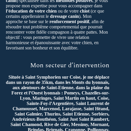
canin
) spécialisée dans les
méthodes positives
, je vous
propose mon expertise pour vous accompagner dans
l’éducation de votre chien
ou de votre
chiot
(ce que
certains appelleraient le
dressage canin
). Mon
approche se base sur le
renforcement positif
, afin de
résoudre tout problème comportemental que pourrait
rencontrer votre fidèle compagnon à quatre pattes. Mon
objectif : vous permettre de vivre une relation
harmonieuse et épanouissante avec votre chien, en
favorisant son bonheur et son équilibre.
Mon secteur d’intervention
Située à Saint Symphorien sur Coise, je me déplace
dans un rayon de 35km, dans les Monts du lyonnais,
aux alentours de Saint-Etienne, dans la plaine du
Forez et l’Ouest lyonnais : Pomeys, Chazelles-sur-
Lyon, Maringes, Saint Martin en haut, Coise,
Sainte-Foy-l’Argentière, Saint Laurent de
Chamousset, Marcenod, Larajasse, Saint Héand,
Saint Galmier, Thurins, Saint Etienne, Sorbiers,
Andrézieux-Bouthéon, Saint Just Saint Rambert,
Saint Chamond, Rive de Gier, Messimy, Mornant,
Brindas, Brignais, Craponne, Pollionnay,