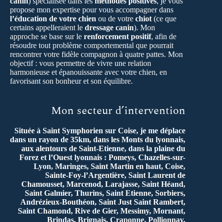
canin
) spécialisée dans les
méthodes positives
, je vous
propose mon expertise pour vous accompagner dans
l’éducation de votre chien
ou de votre
chiot
(ce que
certains appelleraient le
dressage canin
). Mon
approche se base sur le
renforcement positif
, afin de
résoudre tout problème comportemental que pourrait
rencontrer votre fidèle compagnon à quatre pattes. Mon
objectif : vous permettre de vivre une relation
harmonieuse et épanouissante avec votre chien, en
favorisant son bonheur et son équilibre.
Mon secteur d’intervention
Située à Saint Symphorien sur Coise, je me déplace
dans un rayon de 35km, dans les Monts du lyonnais,
aux alentours de Saint-Etienne, dans la plaine du
Forez et l’Ouest lyonnais : Pomeys, Chazelles-sur-
Lyon, Maringes, Saint Martin en haut, Coise,
Sainte-Foy-l’Argentière, Saint Laurent de
Chamousset, Marcenod, Larajasse, Saint Héand,
Saint Galmier, Thurins, Saint Etienne, Sorbiers,
Andrézieux-Bouthéon, Saint Just Saint Rambert,
Saint Chamond, Rive de Gier, Messimy, Mornant,
Brindas, Brignais, Craponne, Pollionnay,