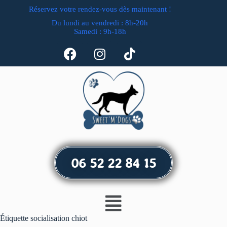
Réservez votre rendez-vous dès maintenant !
Du lundi au vendredi : 8h-20h
Samedi : 9h-18h
06 52 22 84 15
Étiquette
socialisation chiot