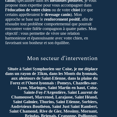
canin
) spécialisée dans les
méthodes positives
, je vous
propose mon expertise pour vous accompagner dans
l’éducation de votre chien
ou de votre
chiot
(ce que
certains appelleraient le
dressage canin
). Mon
approche se base sur le
renforcement positif
, afin de
résoudre tout problème comportemental que pourrait
rencontrer votre fidèle compagnon à quatre pattes. Mon
objectif : vous permettre de vivre une relation
harmonieuse et épanouissante avec votre chien, en
favorisant son bonheur et son équilibre.
Mon secteur d’intervention
Située à Saint Symphorien sur Coise, je me déplace
dans un rayon de 35km, dans les Monts du lyonnais,
aux alentours de Saint-Etienne, dans la plaine du
Forez et l’Ouest lyonnais : Pomeys, Chazelles-sur-
Lyon, Maringes, Saint Martin en haut, Coise,
Sainte-Foy-l’Argentière, Saint Laurent de
Chamousset, Marcenod, Larajasse, Saint Héand,
Saint Galmier, Thurins, Saint Etienne, Sorbiers,
Andrézieux-Bouthéon, Saint Just Saint Rambert,
Saint Chamond, Rive de Gier, Messimy, Mornant,
Brindas, Brignais, Craponne, Pollionnay,