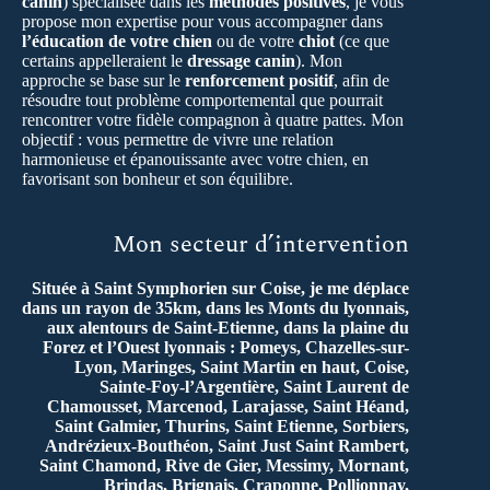
canin
) spécialisée dans les
méthodes positives
, je vous
propose mon expertise pour vous accompagner dans
l’éducation de votre chien
ou de votre
chiot
(ce que
certains appelleraient le
dressage canin
). Mon
approche se base sur le
renforcement positif
, afin de
résoudre tout problème comportemental que pourrait
rencontrer votre fidèle compagnon à quatre pattes. Mon
objectif : vous permettre de vivre une relation
harmonieuse et épanouissante avec votre chien, en
favorisant son bonheur et son équilibre.
Mon secteur d’intervention
Située à Saint Symphorien sur Coise, je me déplace
dans un rayon de 35km, dans les Monts du lyonnais,
aux alentours de Saint-Etienne, dans la plaine du
Forez et l’Ouest lyonnais : Pomeys, Chazelles-sur-
Lyon, Maringes, Saint Martin en haut, Coise,
Sainte-Foy-l’Argentière, Saint Laurent de
Chamousset, Marcenod, Larajasse, Saint Héand,
Saint Galmier, Thurins, Saint Etienne, Sorbiers,
Andrézieux-Bouthéon, Saint Just Saint Rambert,
Saint Chamond, Rive de Gier, Messimy, Mornant,
Brindas, Brignais, Craponne, Pollionnay,