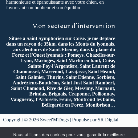
harmonieuse et épanouissante avec votre chien, en
favorisant son bonheur et son équilibre.
Mon secteur d’intervention
Située à Saint Symphorien sur Coise, je me déplace
dans un rayon de 35km, dans les Monts du lyonnais,
aux alentours de Saint-Etienne, dans la plaine du
Forez et l’Ouest lyonnais : Pomeys, Chazelles-sur-
Lyon, Maringes, Saint Martin en haut, Coise,
Sainte-Foy-l’Argentière, Saint Laurent de
Chamousset, Marcenod, Larajasse, Saint Héand,
Saint Galmier, Thurins, Saint Etienne, Sorbiers,
Andrézieux-Bouthéon, Saint Just Saint Rambert,
Saint Chamond, Rive de Gier, Messimy, Mornant,
Brindas, Brignais, Craponne, Pollionnay,
Vaugneray, l’Arbresle, Feurs, Montrond les bains,
Bellegarde en Forez, Montbrison…
Copyright © 2026 Sweet'M'Dogs | Propulsé par SR Digital
Mentions légales
et
Politique de Confidentialité
Nous utilisons des cookies pour vous garantir la meilleure