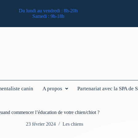
Du lundi au vendredi : 8h-20h
Samedi : 9h-18h
ntaliste canin
A propos
Partenariat avec la SPA de 
uand commencer l’éducation de votre chien/chiot ?
23 février 2024
Les chiens