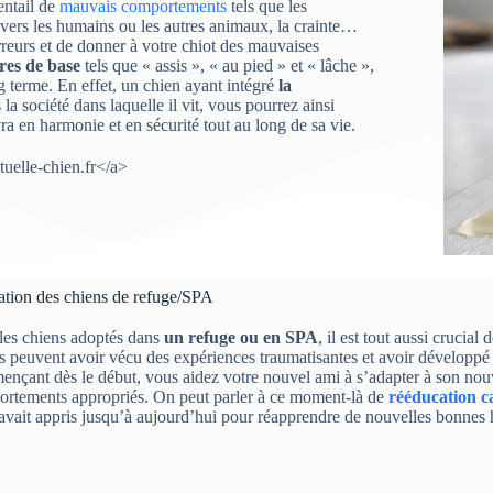
entail de
mauvais comportements
tels que les
vers les humains ou les autres animaux, la crainte…
erreurs et de donner à votre chiot des mauvaises
res de base
tels que « assis », « au pied » et « lâche »,
 terme. En effet, un chien ayant intégré
la
 la société dans laquelle il vit, vous pourrez ainsi
ivra en harmonie et en sécurité tout au long de sa vie.
uelle-chien.fr</a>
tion des chiens de refuge/SPA
les chiens adoptés dans
un refuge ou en SPA
, il est tout aussi crucia
s peuvent avoir vécu des expériences traumatisantes et avoir développ
nçant dès le début, vous aidez votre nouvel ami à s’adapter à son nou
rtements appropriés. On peut parler à ce moment-là de
rééducation c
 avait appris jusqu’à aujourd’hui pour réapprendre de nouvelles bonnes 