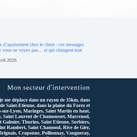
x d’apaisement chez le chien : ces messages
ue vous ne voyez pas… et qui changent tout
vril 2026
Mon secteur d’intervention
 je me déplace dans un rayon de 35km, dans
de Saint-Etienne, dans la plaine du Forez et
s-sur-Lyon, Maringes, Saint Martin en haut,
re, Saint Laurent de Chamousset, Marcenod,
t Galmier, Thurins, Saint Etienne, Sorbiers,
int Rambert, Saint Chamond, Rive de Gier,
rignais, Craponne, Pollionnay, Vaugneray,