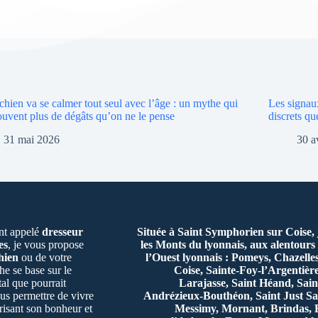
hien va se calmer tout seul avec l’âge : un mythe qui
Les signau
souvent plus de dégâts qu’on ne le pense
discrets q
31 mai 2026
30 a
t appelé
dresseur
Située à Saint Symphorien sur Coise,
es
, je vous propose
les Monts du lyonnais, aux alentours 
hien
ou de votre
l’Ouest lyonnais : Pomeys, Chazelle
e se base sur le
Coise, Sainte-Foy-l’Argentiè
al que pourrait
Larajasse, Saint Héand, Sain
us permettre de vivre
Andrézieux-Bouthéon, Saint Just Sa
risant son bonheur et
Messimy, Mornant, Brindas, B