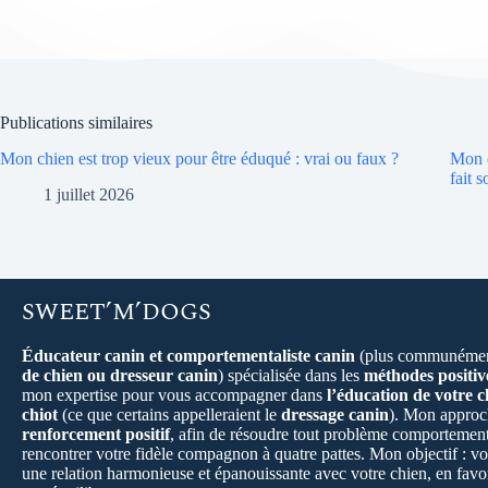
Publications similaires
Mon chien est trop vieux pour être éduqué : vrai ou faux ?
Mon c
fait 
1 juillet 2026
SWEET’M’DOGS
Éducateur canin et comportementaliste canin
(plus communémen
de chien ou dresseur canin
) spécialisée dans les
méthodes positiv
mon expertise pour vous accompagner dans
l’éducation de votre c
chiot
(ce que certains appelleraient le
dressage canin
). Mon approch
renforcement positif
, afin de résoudre tout problème comportement
rencontrer votre fidèle compagnon à quatre pattes. Mon objectif : vo
une relation harmonieuse et épanouissante avec votre chien, en favo