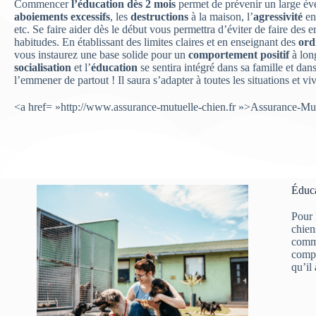
Commencer
l’éducation dès 2 mois
permet de prévenir un large év
aboiements excessifs
, les
destructions
à la maison, l’
agressivité
en
etc. Se faire aider dès le début vous permettra d’éviter de faire des 
habitudes. En établissant des limites claires et en enseignant des
ord
vous instaurez une base solide pour un
comportement positif
à long
socialisation
et l’
éducation
se sentira intégré dans sa famille et dans
l’emmener de partout ! Il saura s’adapter à toutes les situations et v
<a href= »http://www.assurance-mutuelle-chien.fr »>Assurance-Mut
Éduca
Pour 
chien
comme
compo
qu’il