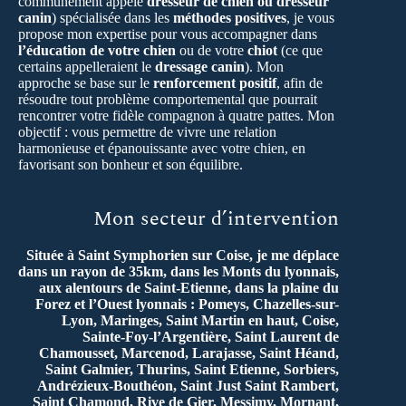
communément appelé
dresseur de chien ou dresseur
canin
) spécialisée dans les
méthodes positives
, je vous
propose mon expertise pour vous accompagner dans
l’éducation de votre chien
ou de votre
chiot
(ce que
certains appelleraient le
dressage canin
). Mon
approche se base sur le
renforcement positif
, afin de
résoudre tout problème comportemental que pourrait
rencontrer votre fidèle compagnon à quatre pattes. Mon
objectif : vous permettre de vivre une relation
harmonieuse et épanouissante avec votre chien, en
favorisant son bonheur et son équilibre.
Mon secteur d’intervention
Située à Saint Symphorien sur Coise, je me déplace
dans un rayon de 35km, dans les Monts du lyonnais,
aux alentours de Saint-Etienne, dans la plaine du
Forez et l’Ouest lyonnais : Pomeys, Chazelles-sur-
Lyon, Maringes, Saint Martin en haut, Coise,
Sainte-Foy-l’Argentière, Saint Laurent de
Chamousset, Marcenod, Larajasse, Saint Héand,
Saint Galmier, Thurins, Saint Etienne, Sorbiers,
Andrézieux-Bouthéon, Saint Just Saint Rambert,
Saint Chamond, Rive de Gier, Messimy, Mornant,