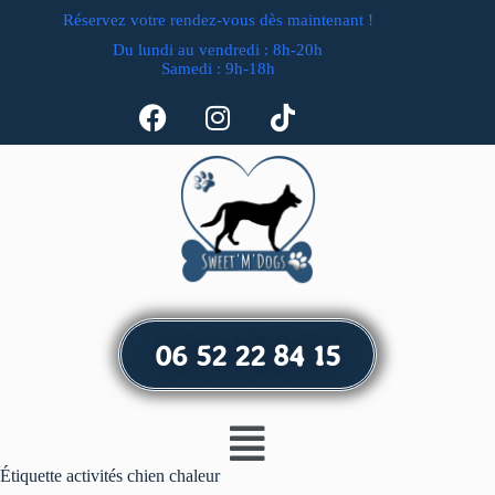
Réservez votre rendez-vous dès maintenant !
Du lundi au vendredi : 8h-20h
Samedi : 9h-18h
06 52 22 84 15
Étiquette
activités chien chaleur