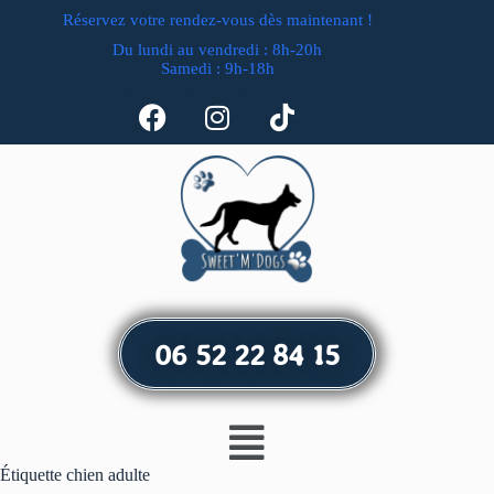
Réservez votre rendez-vous dès maintenant !
Du lundi au vendredi : 8h-20h
Samedi : 9h-18h
06 52 22 84 15
Étiquette
chien adulte