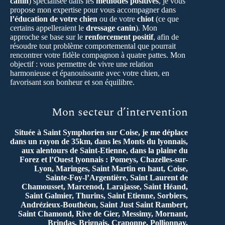
canin
) spécialisée dans les
méthodes positives
, je vous
propose mon expertise pour vous accompagner dans
l’éducation de votre chien
ou de votre
chiot
(ce que
certains appelleraient le
dressage canin
). Mon
approche se base sur le
renforcement positif
, afin de
résoudre tout problème comportemental que pourrait
rencontrer votre fidèle compagnon à quatre pattes. Mon
objectif : vous permettre de vivre une relation
harmonieuse et épanouissante avec votre chien, en
favorisant son bonheur et son équilibre.
Mon secteur d’intervention
Située à Saint Symphorien sur Coise, je me déplace
dans un rayon de 35km, dans les Monts du lyonnais,
aux alentours de Saint-Etienne, dans la plaine du
Forez et l’Ouest lyonnais : Pomeys, Chazelles-sur-
Lyon, Maringes, Saint Martin en haut, Coise,
Sainte-Foy-l’Argentière, Saint Laurent de
Chamousset, Marcenod, Larajasse, Saint Héand,
Saint Galmier, Thurins, Saint Etienne, Sorbiers,
Andrézieux-Bouthéon, Saint Just Saint Rambert,
Saint Chamond, Rive de Gier, Messimy, Mornant,
Brindas, Brignais, Craponne, Pollionnay,