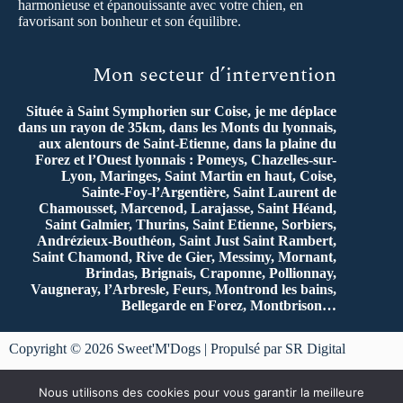
harmonieuse et épanouissante avec votre chien, en
favorisant son bonheur et son équilibre.
Mon secteur d’intervention
Située à Saint Symphorien sur Coise, je me déplace
dans un rayon de 35km, dans les Monts du lyonnais,
aux alentours de Saint-Etienne, dans la plaine du
Forez et l’Ouest lyonnais : Pomeys, Chazelles-sur-
Lyon, Maringes, Saint Martin en haut, Coise,
Sainte-Foy-l’Argentière, Saint Laurent de
Chamousset, Marcenod, Larajasse, Saint Héand,
Saint Galmier, Thurins, Saint Etienne, Sorbiers,
Andrézieux-Bouthéon, Saint Just Saint Rambert,
Saint Chamond, Rive de Gier, Messimy, Mornant,
Brindas, Brignais, Craponne, Pollionnay,
Vaugneray, l’Arbresle, Feurs, Montrond les bains,
Bellegarde en Forez, Montbrison…
Copyright © 2026 Sweet'M'Dogs | Propulsé par SR Digital
Mentions légales
et
Politique de Confidentialité
Nous utilisons des cookies pour vous garantir la meilleure