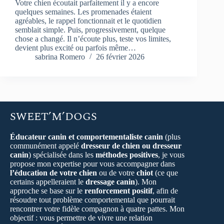
Votre chien écoutait parfaitement il y a encore
quelques semaines. Les promenades étaient
agréables, le rappel fonctionnait et le quotidien
semblait simple. Puis, progressivement, quelque
chose a changé. Il n’écoute plus, teste vos limites,
devient plus excité ou parfois même…
sabrina Romero
26 février 2026
SWEET’M’DOGS
Éducateur canin et comportementaliste canin
(plus
communément appelé
dresseur de chien ou dresseur
canin
) spécialisée dans les
méthodes positives
, je vous
propose mon expertise pour vous accompagner dans
l’éducation de votre chien
ou de votre
chiot
(ce que
certains appelleraient le
dressage canin
). Mon
approche se base sur le
renforcement positif
, afin de
résoudre tout problème comportemental que pourrait
rencontrer votre fidèle compagnon à quatre pattes. Mon
objectif : vous permettre de vivre une relation