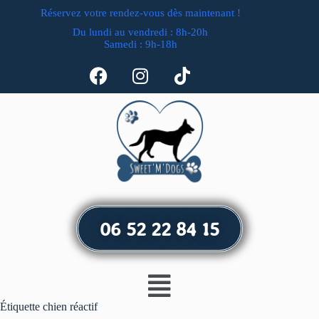
Réservez votre rendez-vous dès maintenant !
Du lundi au vendredi : 8h-20h
Samedi : 9h-18h
06 52 22 84 15
Étiquette
chien réactif