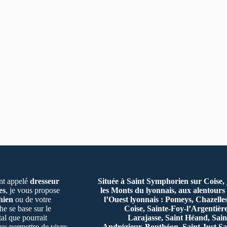
t appelé
dresseur
Située à Saint Symphorien sur Coise,
es
, je vous propose
les Monts du lyonnais, aux alentours 
hien
ou de votre
l’Ouest lyonnais : Pomeys, Chazelle
e se base sur le
Coise, Sainte-Foy-l’Argentiè
al que pourrait
Larajasse, Saint Héand, Sain
us permettre de vivre
Andrézieux-Bouthéon, Saint Just Sa