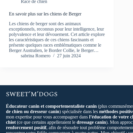
Race de chien
En savoir plus sur les chiens de Berger
Les chiens de berger sont des animaux
exceptionnels, reconnus pour leur intelligence, leur
polyvalence et leur dévouement. Cet article explore
les caractéristiques de ces chiens fascinants et
présente quelques races emblématiques comme le
Berger Australien, le Border Collie, le Berger…
sabrina Romero
27 juin 2024
SWEET’M’DOGS
Éducateur canin et comportementaliste canin
(plus communémen
de chien ou dresseur canin
) spécialisée dans les
méthodes positiv
mon expertise pour vous accompagner dans
l’éducation de votre c
chiot
(ce que certains appelleraient le
dressage canin
). Mon approch
renforcement positif
, afin de résoudre tout problème comportement
rencontrer votre fidèle compagnon à quatre pattes. Mon objectif : vo