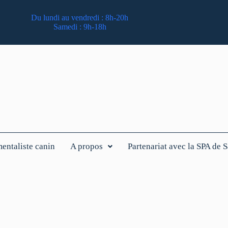
Du lundi au vendredi : 8h-20h
Samedi : 9h-18h
ntaliste canin
A propos
Partenariat avec la SPA de 