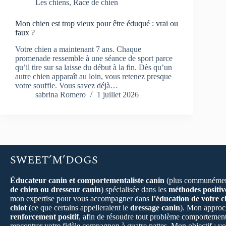
Les chiens
,
Race de chien
Mon chien est trop vieux pour être éduqué : vrai ou
faux ?
Votre chien a maintenant 7 ans. Chaque
promenade ressemble à une séance de sport parce
qu’il tire sur sa laisse du début à la fin. Dès qu’un
autre chien apparaît au loin, vous retenez presque
votre souffle. Vous savez déjà…
sabrina Romero
1 juillet 2026
SWEET’M’DOGS
Éducateur canin et comportementaliste canin
(plus communémen
de chien ou dresseur canin
) spécialisée dans les
méthodes positiv
mon expertise pour vous accompagner dans
l’éducation de votre c
chiot
(ce que certains appelleraient le
dressage canin
). Mon approch
renforcement positif
, afin de résoudre tout problème comportement
rencontrer votre fidèle compagnon à quatre pattes. Mon objectif : vo