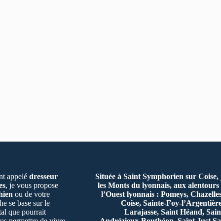
t appelé
dresseur
Située à Saint Symphorien sur Coise,
es
, je vous propose
les Monts du lyonnais, aux alentours 
hien
ou de votre
l’Ouest lyonnais : Pomeys, Chazelle
e se base sur le
Coise, Sainte-Foy-l’Argentiè
al que pourrait
Larajasse, Saint Héand, Sain
us permettre de vivre
Andrézieux-Bouthéon, Saint Just Sa