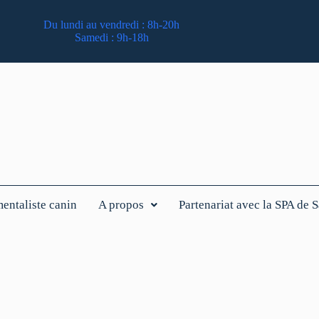
Du lundi au vendredi : 8h-20h
Samedi : 9h-18h
ntaliste canin
A propos
Partenariat avec la SPA de 