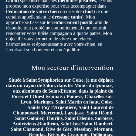
canin
) spécialisée dans les
méthodes positives
, je vous
propose mon expertise pour vous accompagner dans
l’éducation de votre chien
ou de votre
chiot
(ce que
certains appelleraient le
dressage canin
). Mon
approche se base sur le
renforcement positif
, afin de
résoudre tout problème comportemental que pourrait
rencontrer votre fidèle compagnon à quatre pattes. Mon
objectif : vous permettre de vivre une relation
harmonieuse et épanouissante avec votre chien, en
favorisant son bonheur et son équilibre.
Mon secteur d’intervention
Située à Saint Symphorien sur Coise, je me déplace
dans un rayon de 35km, dans les Monts du lyonnais,
aux alentours de Saint-Etienne, dans la plaine du
Forez et l’Ouest lyonnais : Pomeys, Chazelles-sur-
Lyon, Maringes, Saint Martin en haut, Coise,
Sainte-Foy-l’Argentière, Saint Laurent de
Chamousset, Marcenod, Larajasse, Saint Héand,
Saint Galmier, Thurins, Saint Etienne, Sorbiers,
Andrézieux-Bouthéon, Saint Just Saint Rambert,
Saint Chamond, Rive de Gier, Messimy, Mornant,
Brindas, Brignais, Craponne, Pollionnay,