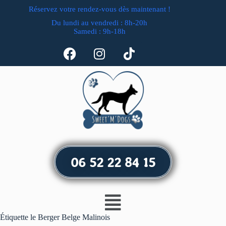
Réservez votre rendez-vous dès maintenant !
Du lundi au vendredi : 8h-20h
Samedi : 9h-18h
06 52 22 84 15
Étiquette
le Berger Belge Malinois