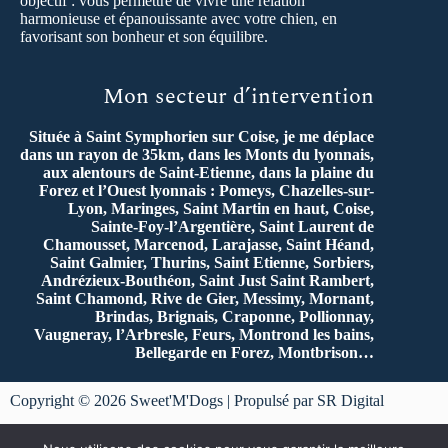
objectif : vous permettre de vivre une relation
harmonieuse et épanouissante avec votre chien, en
favorisant son bonheur et son équilibre.
Mon secteur d’intervention
Située à Saint Symphorien sur Coise, je me déplace
dans un rayon de 35km, dans les Monts du lyonnais,
aux alentours de Saint-Etienne, dans la plaine du
Forez et l’Ouest lyonnais : Pomeys, Chazelles-sur-
Lyon, Maringes, Saint Martin en haut, Coise,
Sainte-Foy-l’Argentière, Saint Laurent de
Chamousset, Marcenod, Larajasse, Saint Héand,
Saint Galmier, Thurins, Saint Etienne, Sorbiers,
Andrézieux-Bouthéon, Saint Just Saint Rambert,
Saint Chamond, Rive de Gier, Messimy, Mornant,
Brindas, Brignais, Craponne, Pollionnay,
Vaugneray, l’Arbresle, Feurs, Montrond les bains,
Bellegarde en Forez, Montbrison…
Copyright © 2026 Sweet'M'Dogs | Propulsé par SR Digital
Mentions légales
et
Politique de Confidentialité