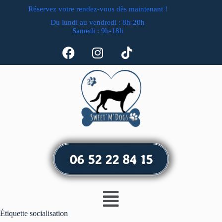
Réservez votre rendez-vous dès maintenant !
Du lundi au vendredi : 8h-20h
Samedi : 9h-18h
06 52 22 84 15
Étiquette
socialisation